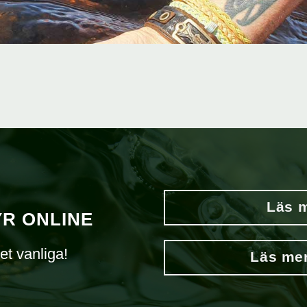
Läs m
YR ONLINE
et vanliga!
Läs mer