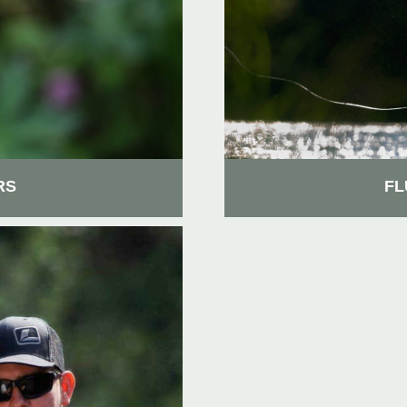
RS
FL