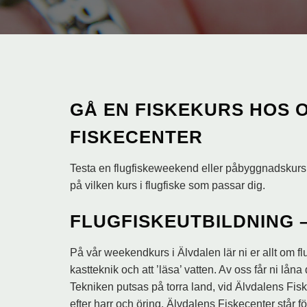
GÅ EN FISKEKURS HOS 
FISKECENTER
Testa en flugfiskeweekend eller påbyggnadskurs
på vilken kurs i flugfiske som passar dig.
FLUGFISKEUTBILDNING 
På vår weekendkurs i Älvdalen lär ni er allt om flu
kastteknik och att ’läsa’ vatten. Av oss får ni lån
Tekniken putsas på torra land, vid Älvdalens Fiske
efter harr och öring. Älvdalens Fiskecenter står för 