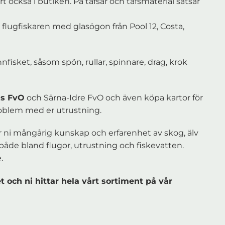
art också i butiken. På tafsar och tafsmaterial satsar
r flugfiskaren med glasögon från Pool 12, Costa,
nfisket, såsom spön, rullar, spinnare, drag, krok
ns FvO
och Särna-Idre FvO och även köpa kartor för
roblem med er utrustning.
ar ni mångårig kunskap och erfarenhet av skog, älv
tt både bland flugor, utrustning och fiskevatten.
.
 och ni hittar hela vårt sortiment på vår