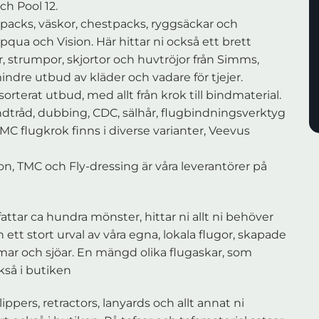
ch Pool 12.
ngpacks, väskor, chestpacks, ryggsäckar och
ua och Vision. Här hittar ni också ett brett
or, strumpor, skjortor och huvtröjor från Simms,
ndre utbud av kläder och vadare för tjejer.
orterat utbud, med allt från krok till bindmaterial.
indtråd, dubbing, CDC, sälhår, flugbindningsverktyg
MC flugkrok finns i diverse varianter, Veevus
on, TMC och Fly-dressing är våra leverantörer på
attar ca hundra mönster, hittar ni allt ni behöver
en ett stort urval av våra egna, lokala flugor, skapade
mar och sjöar. En mängd olika flugaskar, som
ckså i butiken
lippers, retractors, lanyards och allt annat ni