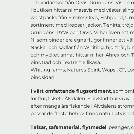
och vadarskor från Orvis, Grundéns, Vision o
I butiken hittar ni massvis med västar, sli
waistpacks från Simms,Orvis, Fishpond, Umpq
sortiment med kepsar, jackor, T-shirts, tröj
Grundéns, RYW och Orvis. Vi har även ett mi
Ni som binder era egna flugor finner ett väls
Nackar och sadlar från Whiting, hjorthår, b
och mycket annat hittar ni här. Ahrex och T
bindtråd och Textreme likaså.
Whiting farms, Natures Spirit, Wapsi, CF, Lo
bindsidan.
I vårt omfattande flugsortiment
, som omf
för flugfisket i Älvdalen. Självklart har vi äv
efter många års fiskande i Älvdalens ström
passar de flesta behov, finns naturligtvis o
Tafsar, tafsmaterial, flytmedel
, peanger, c