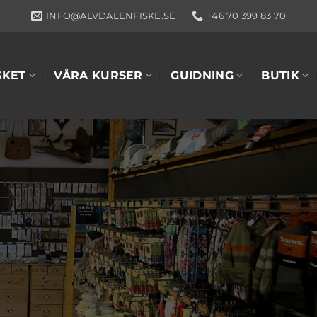
INFO@ALVDALENFISKE.SE
+46 70 399 83 70
SKET
VÅRA KURSER
GUIDNING
BUTIK