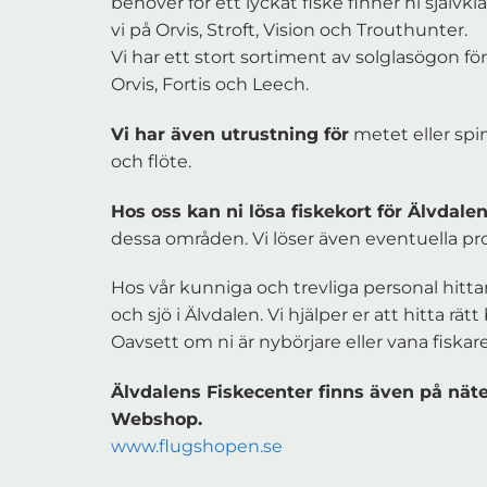
behöver för ett lyckat fiske finner ni självkl
vi på Orvis, Stroft, Vision och Trouthunter.
Vi har ett stort sortiment av solglasögon fö
Orvis, Fortis och Leech.
Vi har även utrustning för
metet eller spin
och flöte.
Hos oss kan ni lösa fiskekort för Älvdale
dessa områden. Vi löser även eventuella p
Hos vår kunniga och trevliga personal hitt
och sjö i Älvdalen. Vi hjälper er att hitta rä
Oavsett om ni är nybörjare eller vana fiskare
Älvdalens Fiskecenter finns även på nätet
Webshop.
www.flugshopen.se