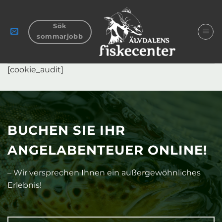
Zum
Inhalt
Sök
springen
sommarjobb
[cookie_audit]
BUCHEN SIE IHR
ANGELABENTEUER ONLINE!
– Wir versprechen Ihnen ein außergewöhnliches
Erlebnis!