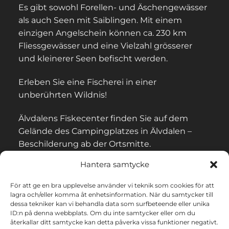
Es gibt sowohl Forellen- und Äschengewässer
als auch Seen mit Saiblingen. Mit einem
einzigen Angelschein können ca. 230 km
Fliessgewässer und eine Vielzahl grösserer
und kleinerer Seen befischt werden.
Erleben Sie eine Fischerei in einer
unberührten Wildnis!
Älvdalens Fiskecenter finden Sie auf dem
Gelände des Campingplatzes in Älvdalen –
Beschilderung ab der Ortsmitte.
Hantera samtycke
För att ge en bra upplevelse använder vi teknik som cookies för att
lagra och/eller komma åt enhetsinformation. När du samtycker till
KONTAKT UND BEGRIFFE
dessa tekniker kan vi behandla data som surfbeteende eller unika
ID:n på denna webbplats. Om du inte samtycker eller om du
återkallar ditt samtycke kan detta påverka vissa funktioner negativt.