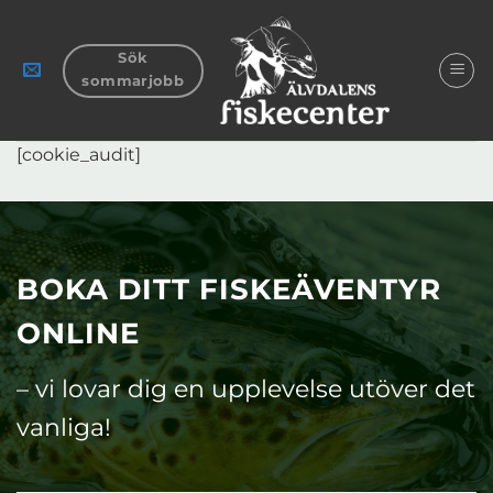
Skip
to
Sök
content
sommarjobb
[cookie_audit]
BOKA DITT FISKEÄVENTYR
ONLINE
– vi lovar dig en upplevelse utöver det
vanliga!