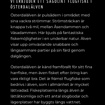
VI ERBJUDER ETT SAGOLIKT FLUGFISKE I
ÖSTERDALÄLVEN
Österdalälven är pulsådern i området med
sina vackra strömmar. Strömsträckan är
knappa två mil, mellan Åsendammen och
Väsadammen. Här bjuds på fantastiska
fiskemöjligheter i en underbar natur. Älven
visar upp omväxlande snabbare och
långsammare partier på sin färd genom
dalgången.
Österdalälven är känd framförallt för sitt fina
harrfiske, men även fisket efter öring kan
vara riktigt bra. Det är främst flugfiske som
bedrivs i älven, som i allmänhet är mycket
lättvadad. Fiskeplatserna längs älven är
lättåtkomliga och ett antal slogbodar och
lägerplatser har byggts längs vattnet.