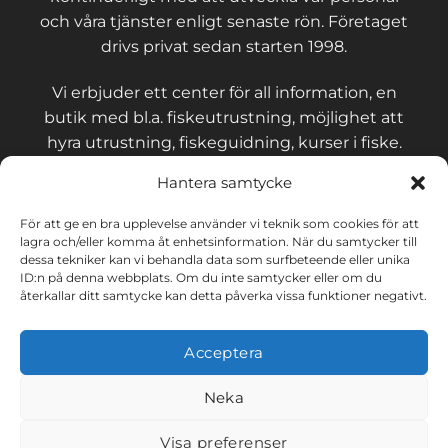
och våra tjänster enligt senaste rön. Företaget
drivs privat sedan starten 1998.
Vi erbjuder ett center för all information, en
butik med bl.a. fiskeutrustning, möjlighet att
hyra utrustning, fiskeguidning, kurser i fiske.
Hantera samtycke
För att ge en bra upplevelse använder vi teknik som cookies för att
lagra och/eller komma åt enhetsinformation. När du samtycker till
KONTAKT OCH VILLKOR
dessa tekniker kan vi behandla data som surfbeteende eller unika
ID:n på denna webbplats. Om du inte samtycker eller om du
återkallar ditt samtycke kan detta påverka vissa funktioner negativt.
Integritetspolicy
Acceptera
Cookies
Neka
Visa preferenser