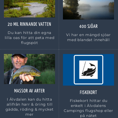
20 MIL RINNANDE VATTEN
400 SJÖAR
Du kan hitta din egna
Vi har en mängd sjöar
lilla oas för att peta med
med blandat innehåll
flugspöt
MASSOR AV ARTER
FISKEKORT
I Älvdalen kan du hitta
Fiskekort hittar du
allifrån harr & öring till
enkelt i Älvdalens
gädda, röding & mycket
Campings flugshop eller
mer
på nätet