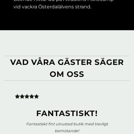
vid vackra Österdalälvens strand.
VAD VÅRA GÄSTER SÄGER
OM OSS
FANTASTISKT!
Fantastiskt fint utrustad butik med trevligt
bemötande!