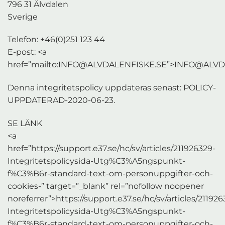
796 31 Älvdalen
Sverige
Telefon: +46(0)251 123 44
E-post: <a
href=”mailto:INFO@ALVDALENFISKE.SE”>INFO@ALVD
Denna integritetspolicy uppdateras senast: POLICY-
UPPDATERAD-2020-06-23.
SE LÄNK
<a
href=”https://support.e37.se/hc/sv/articles/211926329-
Integritetspolicysida-Utg%C3%A5ngspunkt-
f%C3%B6r-standard-text-om-personuppgifter-och-
cookies-” target=”_blank” rel=”nofollow noopener
noreferrer”>https://support.e37.se/hc/sv/articles/211926
Integritetspolicysida-Utg%C3%A5ngspunkt-
f%C3%B6r-standard-text-om-personuppgifter-och-