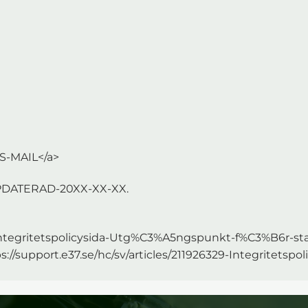
S-MAIL</a>
UPPDATERAD-20XX-XX-XX.
329-Integritetspolicysida-Utg%C3%A5ngspunkt-f%C3%B6r-s
ps://support.e37.se/hc/sv/articles/211926329-Integrite