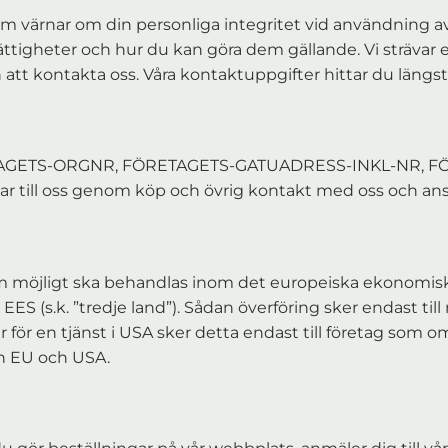
som värnar om din personliga integritet vid användning av
tigheter och hur du kan göra dem gällande. Vi strävar ef
att kontakta oss. Våra kontaktuppgifter hittar du längs
TAGETS-ORGNR, FÖRETAGETS-GATUADRESS-INKL-NR, 
r till oss genom köp och övrig kontakt med oss och ansv
 som möjligt ska behandlas inom det europeiska ekonomis
EES (s.k. ”tredje land”). Sådan överföring sker endast t
 för en tjänst i USA sker detta endast till företag som omf
n EU och USA.