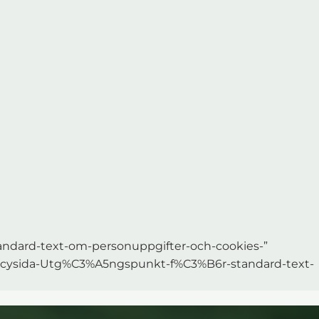
tandard-text-om-personuppgifter-och-cookies-”
tspolicysida-Utg%C3%A5ngspunkt-f%C3%B6r-standard-text-