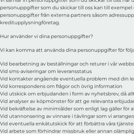
Vi samlar in personuppgifter som du skickar till oss när d
personuppgifter som du skickar till oss kan till exemp
personuppgifter från externa partners såsom adressuppgif
kreditupplysningföretag.
Hur använder vi dina personuppgifter?
Vi kan komma att använda dina personuppgifter för föl
Vid bearbetning av beställningar och returer i vår web
Vid sms-aviseringar om leveransstatus
Vid kontakter angående eventuella problem med din l
Vid korrespondens om frågor och övrig information
Vid utskick om erbjudanden i form av nyhetsbrev, då all
Vid analyser av köpmönster för att ge relevanta erbjud
Vid bekräftelse av minimiålder som enligt lag gäller för a
Vid utannonsering av vinnare i tävlingar som vi arranger
Vid eventuella enkätutskick för att förbättra våra tjäns
Vid arbete som förhindrar missbruk eller annan olämpl