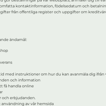
u gör beställningar på vår webbplats, anmäler dig till vår
el omfatta kontaktinformation, födelsedatum och betalni
ter från offentliga register och uppgifter om kreditvärd
jande ändamål:
bshop
everans
tid med instruktioner om hur du kan avanmäla dig ifrån 
anden och information
tt få handla online
ar
ter och erbjudanden.
ig användning av vår hemsida