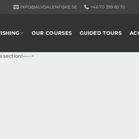
INFO@ALVDALENFISKE.SE
+46 70 399 83 70
FISHING
OUR COURSES
GUIDED TOURS
AC
a section!—-->