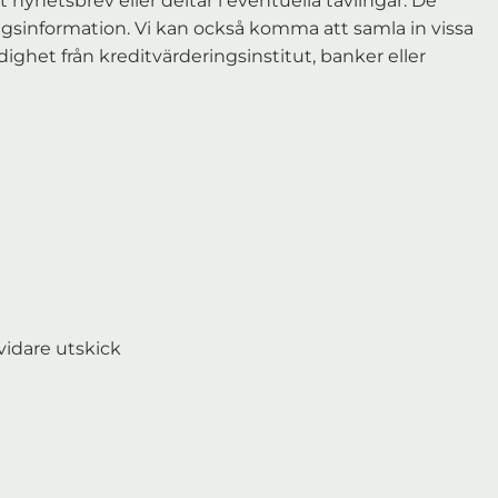
t nyhetsbrev eller deltar i eventuella tävlingar. De
ngsinformation. Vi kan också komma att samla in vissa
ighet från kreditvärderingsinstitut, banker eller
vidare utskick