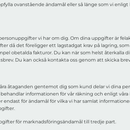
ppfylla ovanstående ändamål eller så länge som vi enligt l
rsonuppgifter vi har om dig. Om dina uppgifter är felakti
fter då det föreligger ett lagstadgat krav på lagring, som
xempel obetalda fakturor. Du kan när som helst återkalla d
brev. Du kan också kontakta oss genom att skicka brev, 
våra åtaganden gentemot dig som kund delar vi dina per
ehandlar informationen för vår räkning och enligt våra i
 endast för ändamål för vilka vi har samlat informationen
gifter.
ppgifter för marknadsföringsändamål till tredje part.