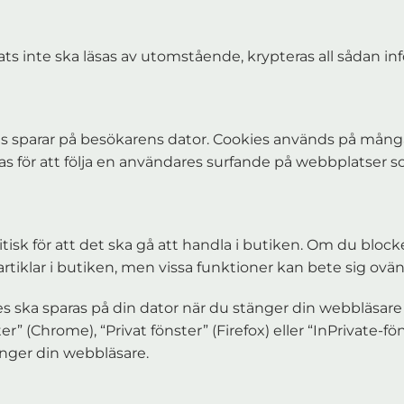
ats inte ska läsas av utomstående, krypteras all sådan in
ats sparar på besökarens dator. Cookies används på många 
as för att följa en användares surfande på webbplatser
sk för att det ska gå att handla i butiken. Om du blocker
rtiklar i butiken, men vissa funktioner kan bete sig ovän
es ska sparas på din dator när du stänger din webbläsare 
” (Chrome), “Privat fönster” (Firefox) eller “InPrivate-fö
tänger din webbläsare.