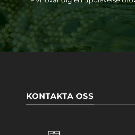
– vi lovar dig en upplevelse utö
KONTAKTA OSS