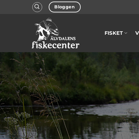
Skip
Bloggen
to
content
FISKET
V