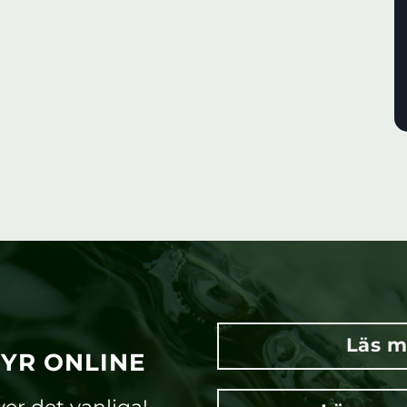
Läs m
TYR ONLINE