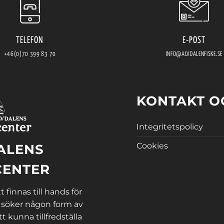
TELEFON
E-POST
+46(0)70 399 83 70
INFO@ALVDALENFISKE.SE
KONTAKT O
Integritetspolicy
Cookies
ALENS
CENTER
 finnas till hands för
 söker någon form av
tt kunna tillfredställa