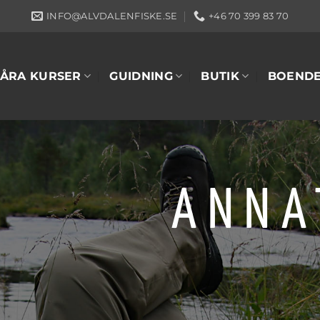
INFO@ALVDALENFISKE.SE
+46 70 399 83 70
ÅRA KURSER
GUIDNING
BUTIK
BOEND
ANNA