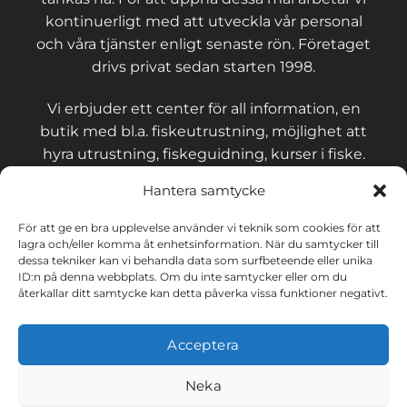
kontinuerligt med att utveckla vår personal
och våra tjänster enligt senaste rön. Företaget
drivs privat sedan starten 1998.
Vi erbjuder ett center för all information, en
butik med bl.a. fiskeutrustning, möjlighet att
hyra utrustning, fiskeguidning, kurser i fiske.
Hantera samtycke
För att ge en bra upplevelse använder vi teknik som cookies för att
lagra och/eller komma åt enhetsinformation. När du samtycker till
KONTAKT OCH VILLKOR
dessa tekniker kan vi behandla data som surfbeteende eller unika
ID:n på denna webbplats. Om du inte samtycker eller om du
återkallar ditt samtycke kan detta påverka vissa funktioner negativt.
Integritetspolicy
Acceptera
Cookies
Neka