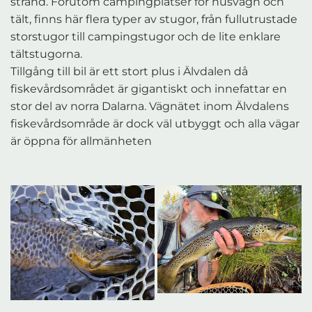
strand. Förutom campingplatser för husvagn och
tält, finns här flera typer av stugor, från fullutrustade
storstugor till campingstugor och de lite enklare
tältstugorna.
Tillgång till bil är ett stort plus i Älvdalen då
fiskevårdsområdet är gigantiskt och innefattar en
stor del av norra Dalarna. Vägnätet inom Älvdalens
fiskevårdsområde är dock väl utbyggt och alla vägar
är öppna för allmänheten