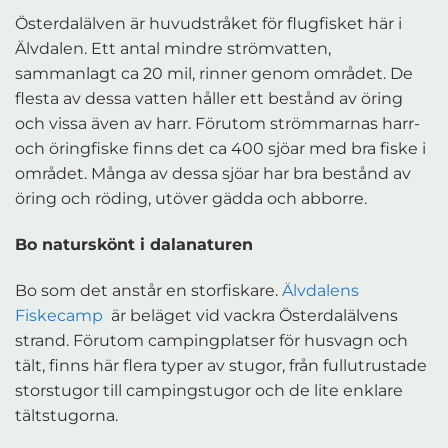
Österdalälven är huvudstråket för flugfisket här i
Älvdalen. Ett antal mindre strömvatten,
sammanlagt ca 20 mil, rinner genom området. De
flesta av dessa vatten håller ett bestånd av öring
och vissa även av harr. Förutom strömmarnas harr-
och öringfiske finns det ca 400 sjöar med bra fiske i
området. Många av dessa sjöar har bra bestånd av
öring och röding, utöver gädda och abborre.
Bo naturskönt i dalanaturen
Bo som det anstår en storfiskare.
Älvdalens
Fiskecamp
är beläget vid vackra Österdalälvens
strand. Förutom campingplatser för husvagn och
tält, finns här flera typer av stugor, från fullutrustade
storstugor till campingstugor och de lite enklare
tältstugorna.