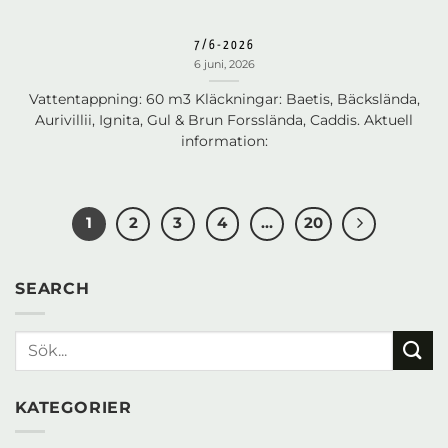
7/6-2026
6 juni, 2026
Vattentappning: 60 m3 Kläckningar: Baetis, Bäckslända,
Aurivillii, Ignita, Gul & Brun Forsslända, Caddis. Aktuell
information:
1
2
3
4
…
20
SEARCH
KATEGORIER