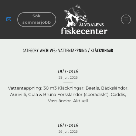
Skip
to
Sök
content
sommarjobb
CATEGORY ARCHIVES:
VATTENTAPPNING / KLÄCKNINGAR
29/7-2026
29 juli, 2026
Vattentappning: 30 m3 Kläckningar: Baetis, Bäcksländor,
Aurivilli, Gula & Bruna Forssländor (sporadiskt), Caddis,
Vassländor. Aktuell
26/7-2026
26 juli, 2026