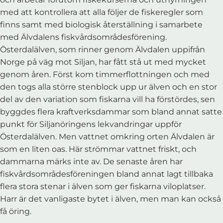
med att kontrollera att alla följer de fiskeregler som
finns samt med biologisk återställning i samarbete
med Älvdalens fiskvårdsområdesförening.
Österdalälven, som rinner genom Älvdalen uppifrån
Norge på väg mot Siljan, har fått stå ut med mycket
genom åren. Först kom timmerflottningen och med
den togs alla större stenblock upp ur älven och en stor
del av den variation som fiskarna vill ha förstördes, sen
byggdes flera kraftverksdammar som bland annat satte
punkt för Siljanöringens lekvandringar uppför
Österdalälven. Men vattnet omkring orten Älvdalen är
som en liten oas. Här strömmar vattnet friskt, och
dammarna märks inte av. De senaste åren har
fiskvårdsområdesföreningen bland annat lagt tillbaka
flera stora stenar i älven som ger fiskarna viloplatser.
Harr är det vanligaste bytet i älven, men man kan också
få öring.