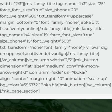
width=“2/3″][mk_fancy_title tag_name=“h3″ size=“25″
force_font_size=“true“ size_phone=“20″
font_weight=“600″ txt_transform=“uppercase“
margin_bottom=“0″ font_family=“none“]Boka ditt
fiskeäventyr online[/mk_fancy_title][mk_fancy_title
tag_name=“h4″ size=“19″ force_font_size=“true“
size_phone=“15″ font_weight=“300″
txt_transform=“none“ font_family=“none“]- vi lovar dig
en upplevelse utöver det vanliga[/mk_fancy_title]
[/vc_column][vc_column width=“1/3″][mk_button
dimension=“flat“ size=“medium“ icon=“mk-moon-
arrow-right-3″ icon_anim=“side“ url=“/boka/“
align=“center“ margin_right=“0″ animation=“scale-up“
bg_color=“#596732″]Boka här[/mk_button][/vc_column]
[/mk_page_section]