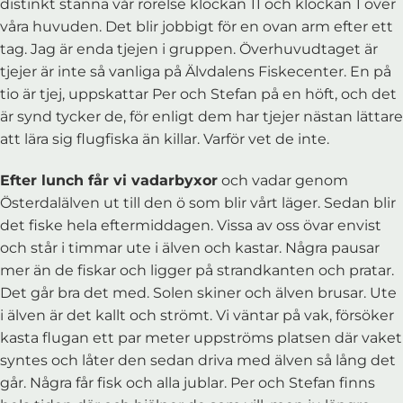
distinkt stanna vår rörelse klockan 11 och klockan 1 över
våra huvuden. Det blir jobbigt för en ovan arm efter ett
tag. Jag är enda tjejen i gruppen. Överhuvudtaget är
tjejer är inte så vanliga på Älvdalens Fiskecenter. En på
tio är tjej, uppskattar Per och Stefan på en höft, och det
är synd tycker de, för enligt dem har tjejer nästan lättare
att lära sig flugfiska än killar. Varför vet de inte.
Efter lunch får vi vadarbyxor
och vadar genom
Österdalälven ut till den ö som blir vårt läger. Sedan blir
det fiske hela eftermiddagen. Vissa av oss övar envist
och står i timmar ute i älven och kastar. Några pausar
mer än de fiskar och ligger på strandkanten och pratar.
Det går bra det med. Solen skiner och älven brusar. Ute
i älven är det kallt och strömt. Vi väntar på vak, försöker
kasta flugan ett par meter uppströms platsen där vaket
syntes och låter den sedan driva med älven så lång det
går. Några får fisk och alla jublar. Per och Stefan finns