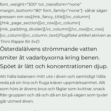
font_weight=“300″ txt_transform=“none“
margin_bottom=“80″ font_family=“none“]- såhär säger
pressen om oss[/mk_fancy_title][/vc_column]
[/mk_page_section][vc_row][vc_column]
[mk_padding_divider][/vc_column][/vc_row][vc_row]
[vc_column][vc_column_text]
Flugfiske artikel skriven av
Tinni Rappe för SvD.
Österdalälvens strömmande vatten
smiter åt vadarbyxorna kring benen.
Spöet är lätt och koncentrationen djup.
Att hålla balansen mitt ute i älven och samtidigt hålla
reda på sin lina och fluga kräver uppmärksamhet. Allt
som hörs är älvens brus och fåglar som kvittrar, snack
från gruppen och då och då en bil på vägen som tyvärr
går utmed älven.