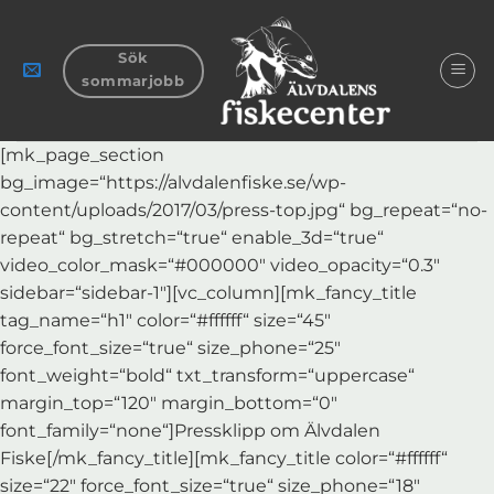
Zum
Inhalt
Sök
springen
sommarjobb
[mk_page_section
bg_image=“https://alvdalenfiske.se/wp-
content/uploads/2017/03/press-top.jpg“ bg_repeat=“no-
repeat“ bg_stretch=“true“ enable_3d=“true“
video_color_mask=“#000000″ video_opacity=“0.3″
sidebar=“sidebar-1″][vc_column][mk_fancy_title
tag_name=“h1″ color=“#ffffff“ size=“45″
force_font_size=“true“ size_phone=“25″
font_weight=“bold“ txt_transform=“uppercase“
margin_top=“120″ margin_bottom=“0″
font_family=“none“]Pressklipp om Älvdalen
Fiske[/mk_fancy_title][mk_fancy_title color=“#ffffff“
size=“22″ force_font_size=“true“ size_phone=“18″