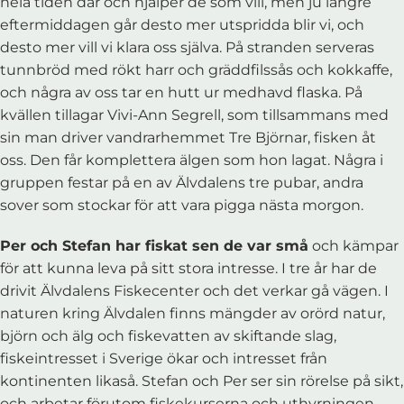
hela tiden där och hjälper de som vill, men ju längre
eftermiddagen går desto mer utspridda blir vi, och
desto mer vill vi klara oss själva. På stranden serveras
tunnbröd med rökt harr och gräddfilssås och kokkaffe,
och några av oss tar en hutt ur medhavd flaska. På
kvällen tillagar Vivi-Ann Segrell, som tillsammans med
sin man driver vandrarhemmet Tre Björnar, fisken åt
oss. Den får komplettera älgen som hon lagat. Några i
gruppen festar på en av Älvdalens tre pubar, andra
sover som stockar för att vara pigga nästa morgon.
Per och Stefan har fiskat sen de var små
och kämpar
för att kunna leva på sitt stora intresse. I tre år har de
drivit Älvdalens Fiskecenter och det verkar gå vägen. I
naturen kring Älvdalen finns mängder av orörd natur,
björn och älg och fiskevatten av skiftande slag,
fiskeintresset i Sverige ökar och intresset från
kontinenten likaså. Stefan och Per ser sin rörelse på sikt,
och arbetar förutom fiskekurserna och uthyrningen