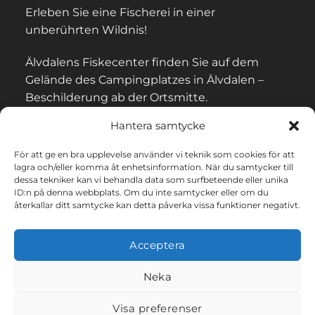
Erleben Sie eine Fischerei in einer
unberührten Wildnis!
Älvdalens Fiskecenter finden Sie auf dem
Gelände des Campingplatzes in Älvdalen –
Beschilderung ab der Ortsmitte.
Hantera samtycke
För att ge en bra upplevelse använder vi teknik som cookies för att
lagra och/eller komma åt enhetsinformation. När du samtycker till
KONTAKT UND BEGRIFFE
dessa tekniker kan vi behandla data som surfbeteende eller unika
ID:n på denna webbplats. Om du inte samtycker eller om du
återkallar ditt samtycke kan detta påverka vissa funktioner negativt.
Datenschutz-Bestimmungen
Acceptera
Cookies
Neka
Visa preferenser