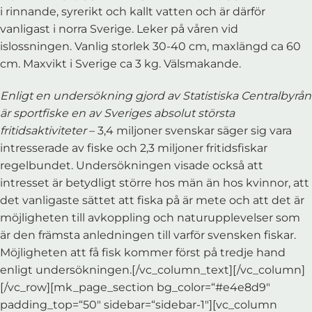
i rinnande, syrerikt och kallt vatten och är därför
vanligast i norra Sverige. Leker på våren vid
islossningen. Vanlig storlek 30-40 cm, maxlängd ca 60
cm. Maxvikt i Sverige ca 3 kg. Välsmakande.
Enligt en undersökning gjord av Statistiska Centralbyrån
är sportfiske en av Sveriges absolut största
fritidsaktiviteter
– 3,4 miljoner svenskar säger sig vara
intresserade av fiske och 2,3 miljoner fritidsfiskar
regelbundet. Undersökningen visade också att
intresset är betydligt större hos män än hos kvinnor, att
det vanligaste sättet att fiska på är mete och att det är
möjligheten till avkoppling och naturupplevelser som
är den främsta anledningen till varför svensken fiskar.
Möjligheten att få fisk kommer först på tredje hand
enligt undersökningen.[/vc_column_text][/vc_column]
[/vc_row][mk_page_section bg_color=“#e4e8d9″
padding_top=“50″ sidebar=“sidebar-1″][vc_column