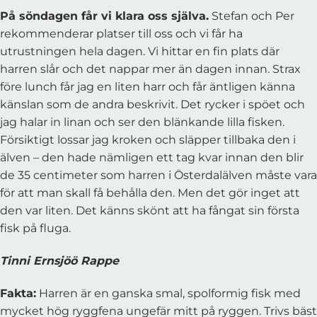
På söndagen får vi klara oss själva.
Stefan och Per
rekommenderar platser till oss och vi får ha
utrustningen hela dagen. Vi hittar en fin plats där
harren slår och det nappar mer än dagen innan. Strax
före lunch får jag en liten harr och får äntligen känna
känslan som de andra beskrivit. Det rycker i spöet och
jag halar in linan och ser den blänkande lilla fisken.
Försiktigt lossar jag kroken och släpper tillbaka den i
älven – den hade nämligen ett tag kvar innan den blir
de 35 centimeter som harren i Österdalälven måste vara
för att man skall få behålla den. Men det gör inget att
den var liten. Det känns skönt att ha fångat sin första
fisk på fluga.
Tinni Ernsjöö Rappe
Fakta:
Harren är en ganska smal, spolformig fisk med
mycket hög ryggfena ungefär mitt på ryggen. Trivs bäst