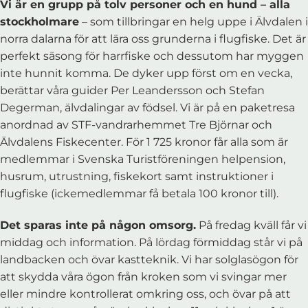
Vi är en grupp på tolv personer och en hund – alla
stockholmare
– som tillbringar en helg uppe i Älvdalen i
norra dalarna för att lära oss grunderna i flugfiske. Det är
perfekt säsong för harrfiske och dessutom har myggen
inte hunnit komma. De dyker upp först om en vecka,
berättar våra guider Per Leandersson och Stefan
Degerman, älvdalingar av födsel. Vi är på en paketresa
anordnad av STF-vandrarhemmet Tre Björnar och
Älvdalens Fiskecenter. För 1 725 kronor får alla som är
medlemmar i Svenska Turistföreningen helpension,
husrum, utrustning, fiskekort samt instruktioner i
flugfiske (ickemedlemmar få betala 100 kronor till).
Det sparas inte på någon omsorg.
På fredag kväll får vi
middag och information. På lördag förmiddag står vi på
landbacken och övar kastteknik. Vi har solglasögon för
att skydda våra ögon från kroken som vi svingar mer
eller mindre kontrollerat omkring oss, och övar på att