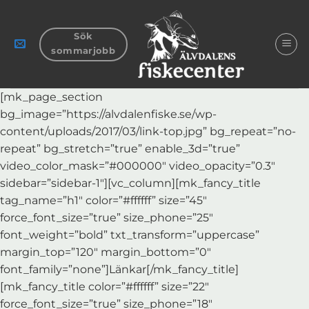
Skip
to
Sök
content
sommarjobb
[mk_page_section
bg_image=”https://alvdalenfiske.se/wp-
content/uploads/2017/03/link-top.jpg” bg_repeat=”no-
repeat” bg_stretch=”true” enable_3d=”true”
video_color_mask=”#000000″ video_opacity=”0.3″
sidebar=”sidebar-1″][vc_column][mk_fancy_title
tag_name=”h1″ color=”#ffffff” size=”45″
force_font_size=”true” size_phone=”25″
font_weight=”bold” txt_transform=”uppercase”
margin_top=”120″ margin_bottom=”0″
font_family=”none”]Länkar[/mk_fancy_title]
[mk_fancy_title color=”#ffffff” size=”22″
force_font_size=”true” size_phone=”18″