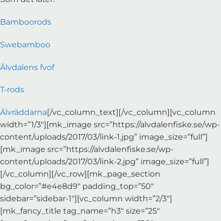
Bamboorods
Swebamboo
Älvdalens fvof
T-rods
Älvräddarna
[/vc_column_text][/vc_column][vc_column
width=”1/3″][mk_image src=”https://alvdalenfiske.se/wp-
content/uploads/2017/03/link-1.jpg” image_size=”full”]
[mk_image src=”https://alvdalenfiske.se/wp-
content/uploads/2017/03/link-2.jpg” image_size=”full”]
[/vc_column][/vc_row][mk_page_section
bg_color=”#e4e8d9″ padding_top=”50″
sidebar=”sidebar-1″][vc_column width=”2/3″]
[mk_fancy_title tag_name=”h3″ size=”25″