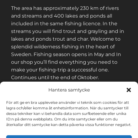
The area has approximately 230 km of rivers
and streams and 400 lakes and ponds all
included in the same fishing licence. In the
streams you will find trout and grayling and in
lakes and ponds trout and char. Welcome to
splendid wilderness fishing in the heart of
Sweden. Fishing season opens in May and In
our shop you’ll find everything you need to
make your fishing-trip a successful one.
Continues until the end of Oktober.
Hantera samtycke
För att ge en bra upplevelse använder vi teknik som cookies för att
lagra och/eller komma åt enhetsinformation. När du samtycker till
CONTACT & CONDITIONS
dessa tekniker kan vi behandla data som surfbeteende eller unika
ID:n på denna webbplats. Om du inte samtycker eller om du
återkallar ditt samtycke kan detta påverka vissa funktioner negativt.
Privacy Policy