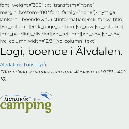
font_weight=”300″ txt_transform=”none”
margin_bottom=”80″ font_family=”none”]- nyttiga
länkar till boende & turistinformation[/mk_fancy_title]
[/vc_column][/mk_page_section][vc_row][vc_column]
[mk_padding_divider][/vc_column][/vc_row][vc_row]
[vc_column width=”2/3″][vc_column_text]
Logi, boende i Älvdalen.
Älvdalens Turistbyrå.
Förmedling av stugor i och runt Älvdalen. tel 0251 – 410
10.