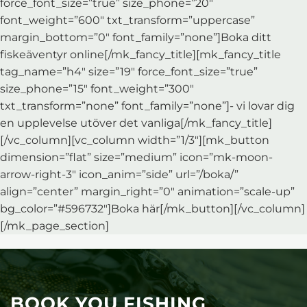
force_font_size=”true” size_phone=”20″
font_weight=”600″ txt_transform=”uppercase”
margin_bottom=”0″ font_family=”none”]Boka ditt
fiskeäventyr online[/mk_fancy_title][mk_fancy_title
tag_name=”h4″ size=”19″ force_font_size=”true”
size_phone=”15″ font_weight=”300″
txt_transform=”none” font_family=”none”]- vi lovar dig
en upplevelse utöver det vanliga[/mk_fancy_title]
[/vc_column][vc_column width=”1/3″][mk_button
dimension=”flat” size=”medium” icon=”mk-moon-
arrow-right-3″ icon_anim=”side” url=”/boka/”
align=”center” margin_right=”0″ animation=”scale-up”
bg_color=”#596732″]Boka här[/mk_button][/vc_column]
[/mk_page_section]
BOOK YOU FISHING