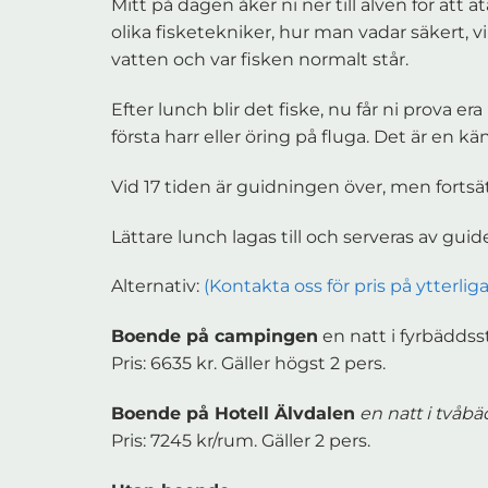
Mitt på dagen åker ni ner till älven för att
olika fisketekniker, hur man vadar säkert, v
vatten och var fisken normalt står.
Efter lunch blir det fiske, nu får ni prova
första harr eller öring på fluga. Det är en kän
Vid 17 tiden är guidningen över, men fortsätt
Lättare lunch lagas till och serveras av gui
Alternativ:
(Kontakta oss för pris på ytterlig
Boende på campingen
en natt i fyrbädds
Pris: 6635 kr. Gäller högst 2 pers.
Boende på Hotell Älvdalen
en natt i tvåbä
Pris: 7245 kr/rum. Gäller 2 pers.