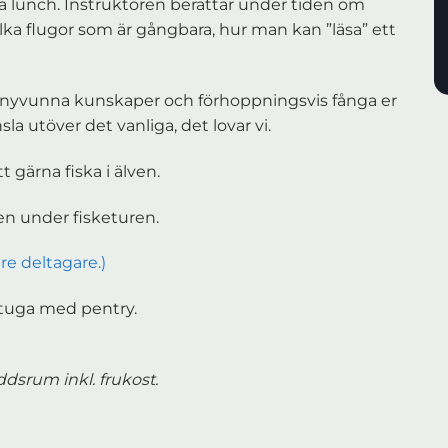
 äta lunch. Instruktören berättar under tiden om
ilka flugor som är gångbara, hur man kan ”läsa” ett
 era nyvunna kunskaper och förhoppningsvis fånga er
sla utöver det vanliga, det lovar vi.
 gärna fiska i älven.
den under fisketuren.
are deltagare.)
stuga med pentry.
ddsrum inkl. frukost.