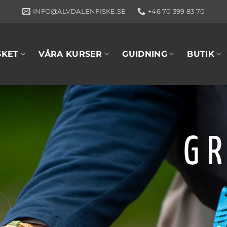
INFO@ALVDALENFISKE.SE
+46 70 399 83 70
SKET
VÅRA KURSER
GUIDNING
BUTIK
G