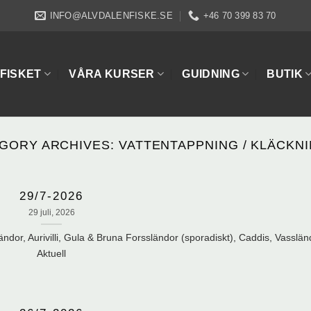
INFO@ALVDALENFISKE.SE
+46 70 399 83 70
FISKET
VÅRA KURSER
GUIDNING
BUTIK
GORY ARCHIVES:
VATTENTAPPNING / KLÄCKN
29/7-2026
29 juli, 2026
ndor, Aurivilli, Gula & Bruna Forssländor (sporadiskt), Caddis, Vasslän
Aktuell