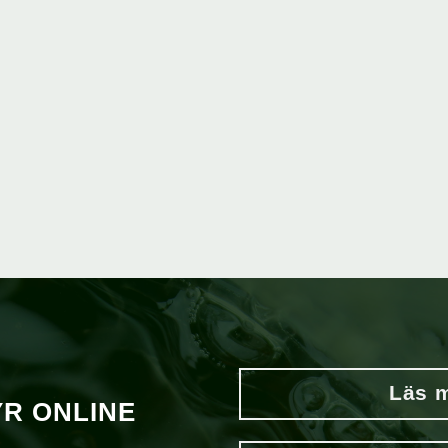
Läs m
YR ONLINE