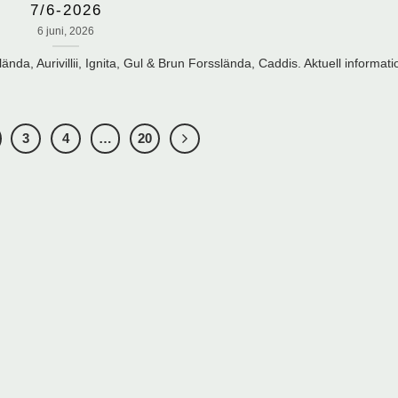
7/6-2026
6 juni, 2026
da, Aurivillii, Ignita, Gul & Brun Forsslända, Caddis. Aktuell informati
3
4
…
20