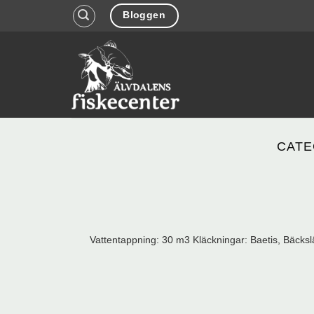
Skip
Bloggen
to
content
CATE
Vattentappning: 30 m3 Kläckningar: Baetis, Bäckslä