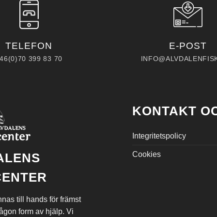
TELEFON
E-POST
46(0)70 399 83 70
INFO@ALVDALENFIS
KONTAKT OC
Integritetspolicy
Cookies
ALENS
CENTER
nnas till hands för främst
gon form av hjälp. Vi