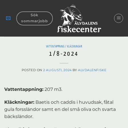
Skip
to
Sök
content
sommarjobb
VATTENTAPPNING / KLÄCKNINGAR
1/8-2024
POSTED ON
2 AUGUSTI, 2024
BY
ALVDALENFISKE
Vattentappning:
207 m3.
Kläckningar:
Baetis och caddis i huvudsak, fåtal
gula forssländor samt en del små oliva och svarta
bäcksländor.