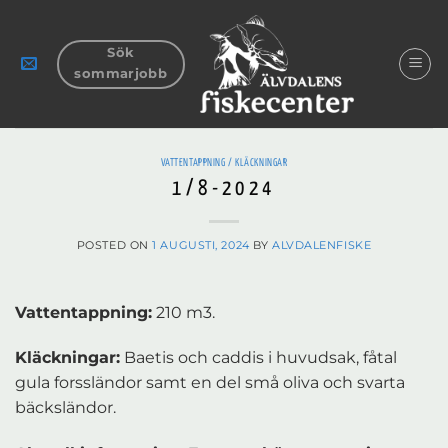
Skip
to
Sök
content
sommarjobb
VATTENTAPPNING / KLÄCKNINGAR
1/8-2024
POSTED ON
1 AUGUSTI, 2024
BY
ALVDALENFISKE
Vattentappning:
210 m3.
Kläckningar:
Baetis och caddis i huvudsak, fåtal
gula forssländor samt en del små oliva och svarta
bäcksländor.