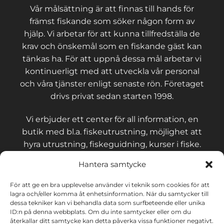
Vår målsättning är att finnas till hands för
främst fiskande som söker någon form av
hjälp. Vi arbetar för att kunna tillfredställa de
krav och önskemål som en fiskande gäst kan
tänkas ha. För att uppnå dessa mål arbetar vi
kontinuerligt med att utveckla vår personal
och våra tjänster enligt senaste rön. Företaget
drivs privat sedan starten 1998.
Vi erbjuder ett center för all information, en
butik med bl.a. fiskeutrustning, möjlighet att
hyra utrustning, fiskeguidning, kurser i fiske.
Hantera samtycke
För att ge en bra upplevelse använder vi teknik som cookies för att
lagra och/eller komma åt enhetsinformation. När du samtycker till
KONTAKT OCH VILLKOR
dessa tekniker kan vi behandla data som surfbeteende eller unika
ID:n på denna webbplats. Om du inte samtycker eller om du
återkallar ditt samtycke kan detta påverka vissa funktioner negativt.