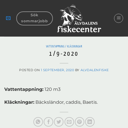
Skip
to
Sök
content
sommarjobb
VATTENTAPPNING / KLÄCKNINGAR
1/9-2020
POSTED ON
1 SEPTEMBER, 2020
BY
ALVDALENFISKE
Vattentappning:
120 m3
Kläckningar:
Bäcksländor, caddis, Baetis.