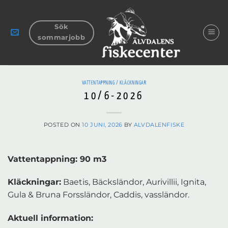
Skip
to
Sök
content
sommarjobb
VATTENTAPPNING / KLÄCKNINGAR
10/6-2026
POSTED ON
10 JUNI, 2026
BY
ALVDALENFISKE
Vattentappning: 90 m3
Kläckningar:
Baetis, Bäcksländor, Aurivillii, Ignita,
Gula & Bruna Forssländor, Caddis, vassländor.
Aktuell information: