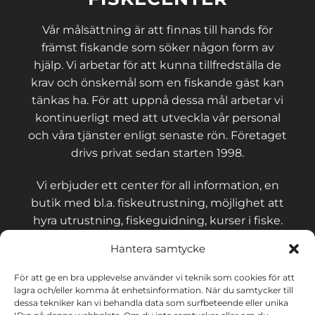
Vår målsättning är att finnas till hands för
främst fiskande som söker någon form av
hjälp. Vi arbetar för att kunna tillfredställa de
krav och önskemål som en fiskande gäst kan
tänkas ha. För att uppnå dessa mål arbetar vi
kontinuerligt med att utveckla vår personal
och våra tjänster enligt senaste rön. Företaget
drivs privat sedan starten 1998.
Vi erbjuder ett center för all information, en
butik med bl.a. fiskeutrustning, möjlighet att
hyra utrustning, fiskeguidning, kurser i fiske.
Hantera samtycke
För att ge en bra upplevelse använder vi teknik som cookies för att
lagra och/eller komma åt enhetsinformation. När du samtycker till
KONTAKT OCH VILLKOR
dessa tekniker kan vi behandla data som surfbeteende eller unika