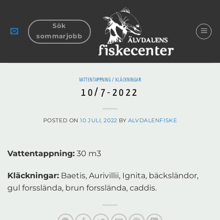
Skip
to
Sök
content
sommarjobb
VATTENTAPPNING / KLÄCKNINGAR
10/7-2022
POSTED ON
10 JULI, 2022
BY
ALVDALENFISKE
Vattentappning:
30 m3
Kläckningar:
Baetis, Aurivillii, Ignita, bäcksländor,
gul forsslända, brun forsslända, caddis.