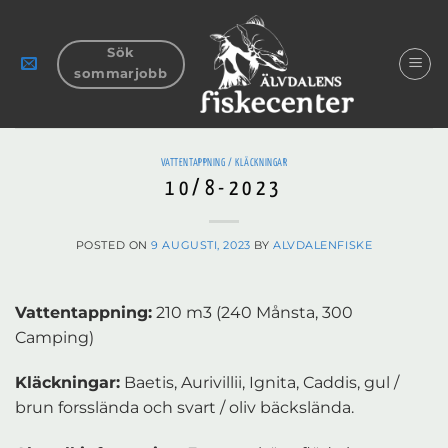
Skip
to
Sök
content
sommarjobb
VATTENTAPPNING / KLÄCKNINGAR
10/8-2023
POSTED ON
9 AUGUSTI, 2023
BY
ALVDALENFISKE
Vattentappning:
210 m3 (240 Månsta, 300
Camping)
Kläckningar:
Baetis, Aurivillii, Ignita, Caddis, gul /
brun forsslända och svart / oliv bäckslända.