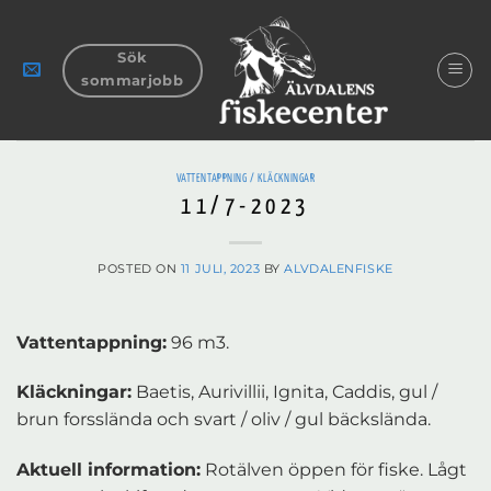
Skip
to
Sök
content
sommarjobb
VATTENTAPPNING / KLÄCKNINGAR
11/7-2023
POSTED ON
11 JULI, 2023
BY
ALVDALENFISKE
Vattentappning:
96 m3.
Kläckningar:
Baetis, Aurivillii, Ignita, Caddis, gul /
brun forsslända och svart / oliv / gul bäckslända.
Aktuell information:
Rotälven öppen för fiske. Lågt