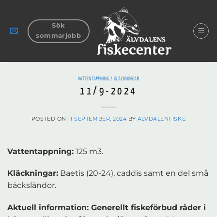
Skip
to
Sök
content
sommarjobb
VATTENTAPPNING / KLÄCKNINGAR
11/9-2024
POSTED ON
11 SEPTEMBER, 2024
BY
ALVDALENFISKE
Vattentappning:
125 m3.
Kläckningar:
Baetis (20-24), caddis samt en del små
bäcksländor.
Aktuell information: Generellt fiskeförbud råder i