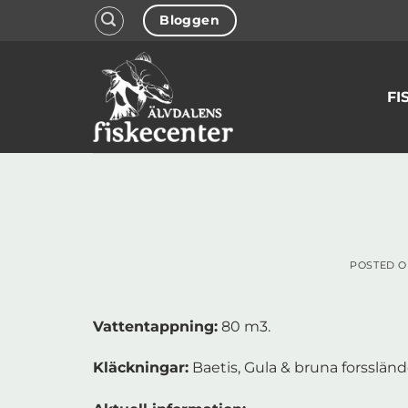
Skip
Bloggen
to
content
FI
POSTED 
Vattentappning:
80 m3.
Kläckningar:
Baetis, Gula & bruna forssländor