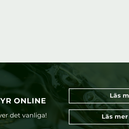
Läs m
TYR ONLINE
ver det vanliga!
Läs mer