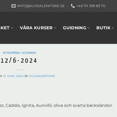
INFO@ALVDALENFISKE.SE
+46 70 399 83 70
SKET
VÅRA KURSER
GUIDNING
BUTIK
VATTENTAPPNING / KLÄCKNINGAR
12/6-2024
ON
12 JUNI, 2024
BY
ALVDALENFISKE
, Caddis, Ignita, Aurivillii, oliva och svarta bäcksländor.