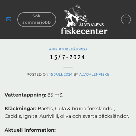
Skip
to
Sök
content
sommarjobb
VATTENTAPPNING / KLÄCKNINGAR
15/7-2024
POSTED ON
15 JULI, 2024
BY
ALVDALENFISKE
Vattentappning:
85 m3.
Kläckningar:
Baetis, Gula & bruna forssländor,
Caddis, Ignita, Aurivillii, oliva och svarta bäcksländor.
Aktuell information: