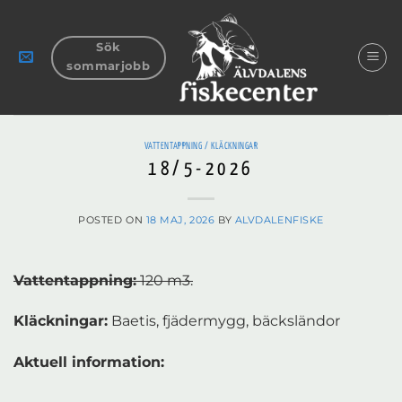
Skip
to
Sök
content
sommarjobb
VATTENTAPPNING / KLÄCKNINGAR
18/5-2026
POSTED ON
18 MAJ, 2026
BY
ALVDALENFISKE
Vattentappning:
120 m3.
Kläckningar:
Baetis, fjädermygg, bäcksländor
Aktuell information: