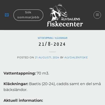
Skip
to
Sök
content
sommarjobb
VATTENTAPPNING / KLÄCKNINGAR
21/8-2024
POSTED ON
21 AUGUSTI, 2024
BY
ALVDALENFISKE
Vattentappning:
70 m3.
Kläckningar:
Baetis (20-24), caddis samt en del små
bäcksländor.
Aktuell information: