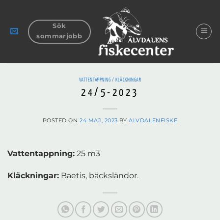
Skip
to
Sök
content
sommarjobb
VATTENTAPPNING / KLÄCKNINGAR
24/5-2023
POSTED ON
24 MAJ, 2023
BY
ALVDALENFISKE
Vattentappning:
25 m3
Kläckningar:
Baetis, bäcksländor.