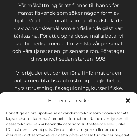
Vår målsättning är att finnas till hands för
främst fiskande som söker någon form av
hjälp. Vi arbetar för att kunna tillfredställa de
krav och önskemål som en fiskande gäst kan
tänkas ha. För att uppnå dessa mål arbetar vi
kontinuerligt med att utveckla vår personal
och våra tjänster enligt senaste rön. Företaget
drivs privat sedan starten 1998.
Vi erbjuder ett center för all information, en
butik med bl.a. fiskeutrustning, möjlighet att
hyra utrustning, fiskeguidning, kurser i fiske.
Hantera samtycke
För att ge en bra upplevelse använder vi teknik som cookies för att
lagra och/eller komma åt enhetsinformation. När du samtycker till
KONTAKT OCH VILLKOR
dessa tekniker kan vi behandla data som surfbeteende eller unika
ID:n på denna webbplats. Om du inte samtycker eller om du
återkallar ditt samtycke kan detta påverka vissa funktioner negativt.