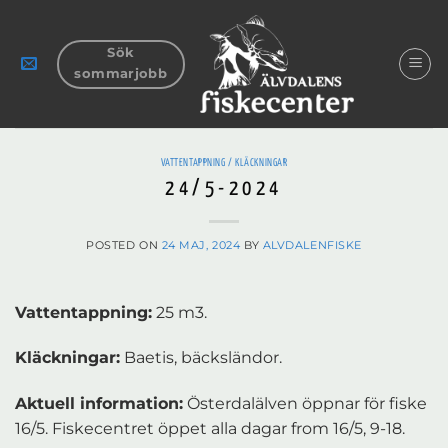
Skip
to
Sök
content
sommarjobb
VATTENTAPPNING / KLÄCKNINGAR
24/5-2024
POSTED ON
24 MAJ, 2024
BY
ALVDALENFISKE
Vattentappning:
25 m3.
Kläckningar:
Baetis, bäcksländor.
Aktuell information:
Österdalälven öppnar för fiske
16/5. Fiskecentret öppet alla dagar from 16/5, 9-18.