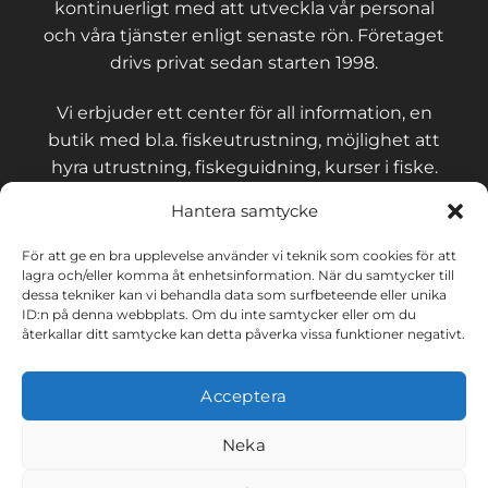
kontinuerligt med att utveckla vår personal
och våra tjänster enligt senaste rön. Företaget
drivs privat sedan starten 1998.
Vi erbjuder ett center för all information, en
butik med bl.a. fiskeutrustning, möjlighet att
hyra utrustning, fiskeguidning, kurser i fiske.
Hantera samtycke
För att ge en bra upplevelse använder vi teknik som cookies för att
lagra och/eller komma åt enhetsinformation. När du samtycker till
KONTAKT OCH VILLKOR
dessa tekniker kan vi behandla data som surfbeteende eller unika
ID:n på denna webbplats. Om du inte samtycker eller om du
återkallar ditt samtycke kan detta påverka vissa funktioner negativt.
Integritetspolicy
Acceptera
Cookies
Neka