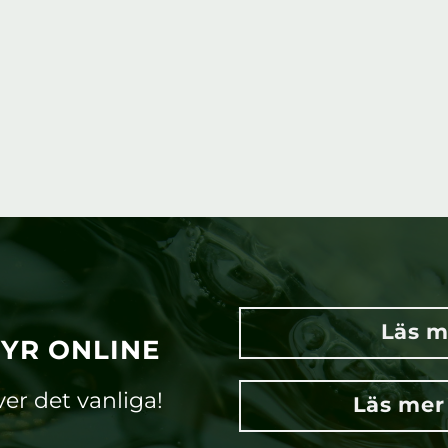
Läs m
TYR ONLINE
ver det vanliga!
Läs mer