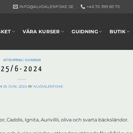
INFO@ALVDALENFISKE.SE
+46 70 399 83 70
SKET
VÅRA KURSER
GUIDNING
BUTIK
VATTENTAPPNING / KLÄCKNINGAR
25/6-2024
ON
25 JUNI, 2024
BY
ALVDALENFISKE
, Caddis, Ignita, Aurivillii, oliva och svarta bäcksländor.