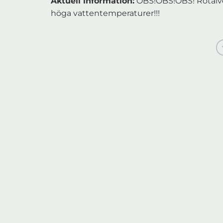
Aktuell information:
OBS!OBS!OBS! Rotälven
höga vattentemperaturer!!!