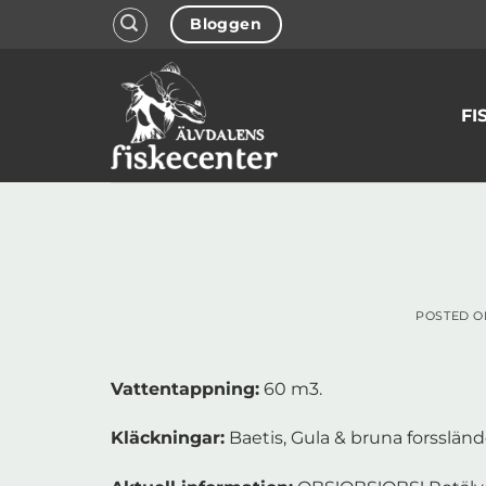
Skip
Bloggen
to
content
FI
POSTED 
Vattentappning:
60 m3.
Kläckningar:
Baetis, Gula & bruna forssländor