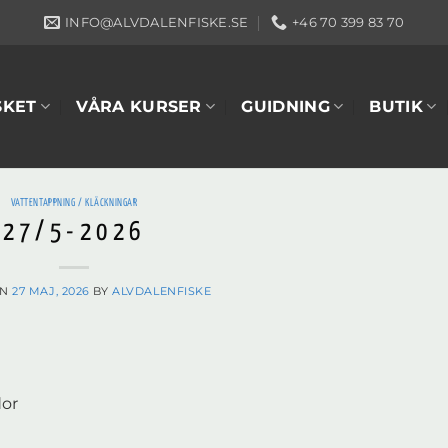
INFO@ALVDALENFISKE.SE
+46 70 399 83 70
SKET
VÅRA KURSER
GUIDNING
BUTIK
VATTENTAPPNING / KLÄCKNINGAR
27/5-2026
ON
27 MAJ, 2026
BY
ALVDALENFISKE
dor