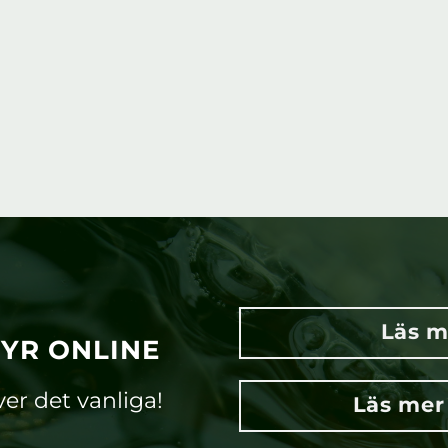
Läs m
TYR ONLINE
ver det vanliga!
Läs mer