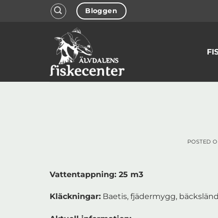
Skip
Bloggen
to
content
FI
POSTED 
Vattentappning: 25 m3
Kläckningar:
Baetis, fjädermygg, bäckslän