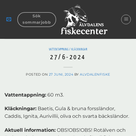
Skip
to
Sök
content
sommarjobb
VATTENTAPPNING / KLÄCKNINGAR
27/6-2024
POSTED ON
27 JUNI, 2024
BY
ALVDALENFISKE
Vattentappning:
60 m3.
Kläckningar:
Baetis, Gula & bruna forssländor,
Caddis, Ignita, Aurivillii, oliva och svarta bäcksländor.
Aktuell information:
OBS!OBS!OBS! Rotälven och