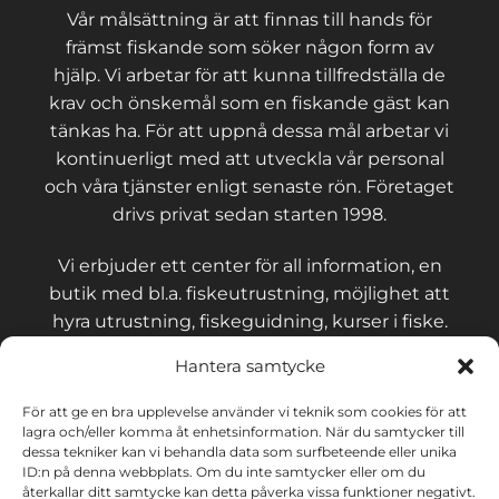
Vår målsättning är att finnas till hands för
främst fiskande som söker någon form av
hjälp. Vi arbetar för att kunna tillfredställa de
krav och önskemål som en fiskande gäst kan
tänkas ha. För att uppnå dessa mål arbetar vi
kontinuerligt med att utveckla vår personal
och våra tjänster enligt senaste rön. Företaget
drivs privat sedan starten 1998.
Vi erbjuder ett center för all information, en
butik med bl.a. fiskeutrustning, möjlighet att
hyra utrustning, fiskeguidning, kurser i fiske.
Hantera samtycke
För att ge en bra upplevelse använder vi teknik som cookies för att
lagra och/eller komma åt enhetsinformation. När du samtycker till
KONTAKT OCH VILLKOR
dessa tekniker kan vi behandla data som surfbeteende eller unika
ID:n på denna webbplats. Om du inte samtycker eller om du
återkallar ditt samtycke kan detta påverka vissa funktioner negativt.