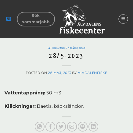
Skip
to
Sök
content
sommarjobb
VATTENTAPPNING / KLÄCKNINGAR
28/5-2023
POSTED ON
28 MAJ, 2023
BY
ALVDALENFISKE
Vattentappning:
50 m3
Kläckningar:
Baetis, bäcksländor.