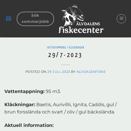
Skip
to
Sök
content
sommarjobb
VATTENTAPPNING / KLÄCKNINGAR
29/7-2023
POSTED ON
29 JULI, 2023
BY
ALVDALENFISKE
Vattentappning:
95 m3.
Kläckningar:
Baetis, Aurivillii, Ignita, Caddis, gul /
brun forsslända och svart / oliv / gul bäckslända.
Aktuell information: