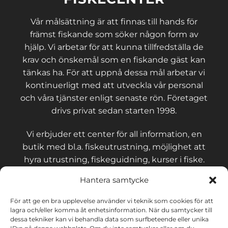
Vår målsättning är att finnas till hands för
främst fiskande som söker någon form av
hjälp. Vi arbetar för att kunna tillfredställa de
krav och önskemål som en fiskande gäst kan
tänkas ha. För att uppnå dessa mål arbetar vi
kontinuerligt med att utveckla vår personal
och våra tjänster enligt senaste rön. Företaget
drivs privat sedan starten 1998.
Vi erbjuder ett center för all information, en
butik med bl.a. fiskeutrustning, möjlighet att
hyra utrustning, fiskeguidning, kurser i fiske.
Hantera samtycke
För att ge en bra upplevelse använder vi teknik som cookies för att
lagra och/eller komma åt enhetsinformation. När du samtycker till
KONTAKT OCH VILLKOR
dessa tekniker kan vi behandla data som surfbeteende eller unika