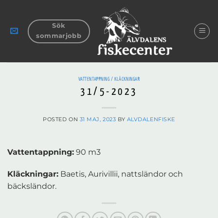
Skip
to
Sök
content
sommarjobb
VATTENTAPPNING / KLÄCKNINGAR
31/5-2023
POSTED ON
31 MAJ, 2023
BY
ALVDALENFISKE
Vattentappning:
90 m3
Kläckningar:
Baetis, Aurivillii, nattsländor och
bäcksländor.