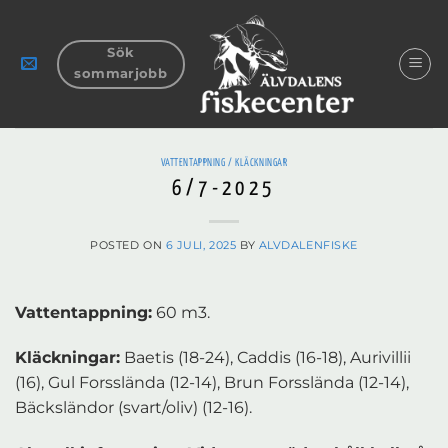
Skip
to
Sök
content
sommarjobb
VATTENTAPPNING / KLÄCKNINGAR
6/7-2025
POSTED ON
6 JULI, 2025
BY
ALVDALENFISKE
Vattentappning:
60 m3.
Kläckningar:
Baetis (18-24), Caddis (16-18), Aurivillii
(16), Gul Forsslända (12-14), Brun Forsslända (12-14),
Bäcksländor (svart/oliv) (12-16).