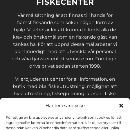
FISKECENTER
Vår målsättning är att finnas till hands för
främst fiskande som söker någon form av
hjälp. Vi arbetar för att kunna tillfredställa de
krav och önskemål som en fiskande gäst kan
tänkas ha. För att uppnå dessa mål arbetar vi
kontinuerligt med att utveckla vår personal
och våra tjänster enligt senaste rön. Företaget
drivs privat sedan starten 1998.
Vi erbjuder ett center för all information, en
butik med bl.a. fiskeutrustning, möjlighet att
hyra utrustning, fiskeguidning, kurser i fiske.
Hantera samtycke
För att ge en bra upplevelse använder vi teknik som cookies för att
lagra och/eller komma åt enhetsinformation. När du samtycker till
KONTAKT OCH VILLKOR
dessa tekniker kan vi behandla data som surfbeteende eller unika