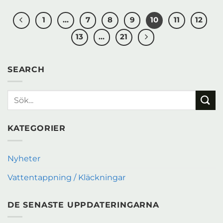
1
…
7
8
9
10
11
12
13
…
21
SEARCH
KATEGORIER
Nyheter
Vattentappning / Kläckningar
DE SENASTE UPPDATERINGARNA