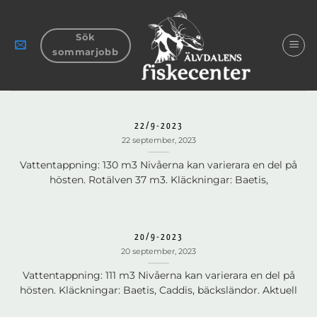
Skip
to
Sök
content
sommarjobb
22/9-2023
22 september, 2023
Vattentappning: 130 m3 Nivåerna kan varierara en del på
hösten. Rotälven 37 m3. Kläckningar: Baetis,
20/9-2023
20 september, 2023
Vattentappning: 111 m3 Nivåerna kan varierara en del på
hösten. Kläckningar: Baetis, Caddis, bäcksländor. Aktuell