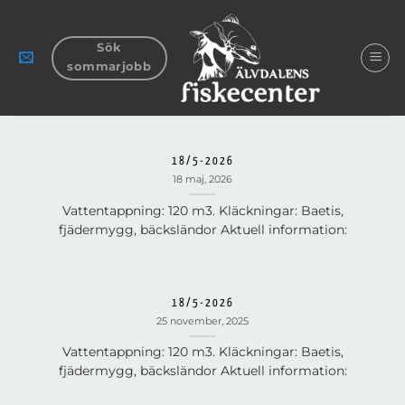
Skip
to
Sök
content
sommarjobb
18/5-2026
18 maj, 2026
Vattentappning: 120 m3. Kläckningar: Baetis,
fjädermygg, bäcksländor Aktuell information:
18/5-2026
25 november, 2025
Vattentappning: 120 m3. Kläckningar: Baetis,
fjädermygg, bäcksländor Aktuell information: