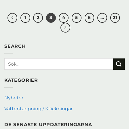
1
2
3
4
5
6
…
21
SEARCH
KATEGORIER
Nyheter
Vattentappning / Kläckningar
DE SENASTE UPPDATERINGARNA