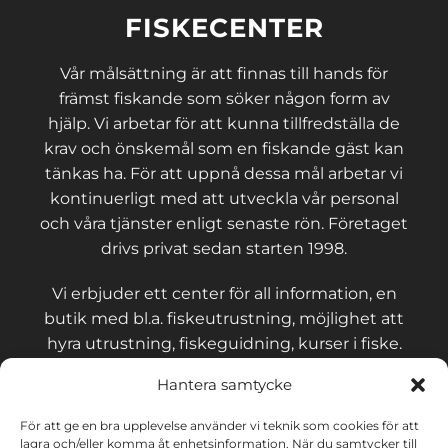
FISKECENTER
Vår målsättning är att finnas till hands för
främst fiskande som söker någon form av
hjälp. Vi arbetar för att kunna tillfredställa de
krav och önskemål som en fiskande gäst kan
tänkas ha. För att uppnå dessa mål arbetar vi
kontinuerligt med att utveckla vår personal
och våra tjänster enligt senaste rön. Företaget
drivs privat sedan starten 1998.
Vi erbjuder ett center för all information, en
butik med bl.a. fiskeutrustning, möjlighet att
hyra utrustning, fiskeguidning, kurser i fiske.
Hantera samtycke
För att ge en bra upplevelse använder vi teknik som cookies för att
lagra och/eller komma åt enhetsinformation. När du samtycker till